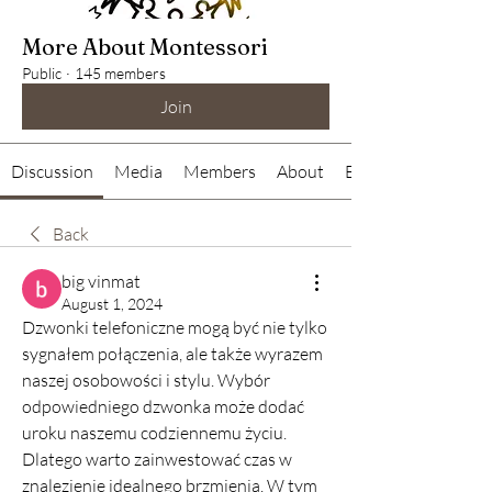
More About Montessori
Public
·
145 members
Join
Discussion
Media
Members
About
Events
Back
big vinmat
August 1, 2024
Dzwonki telefoniczne mogą być nie tylko 
sygnałem połączenia, ale także wyrazem 
naszej osobowości i stylu. Wybór 
odpowiedniego dzwonka może dodać 
uroku naszemu codziennemu życiu. 
Dlatego warto zainwestować czas w 
znalezienie idealnego brzmienia. W tym 