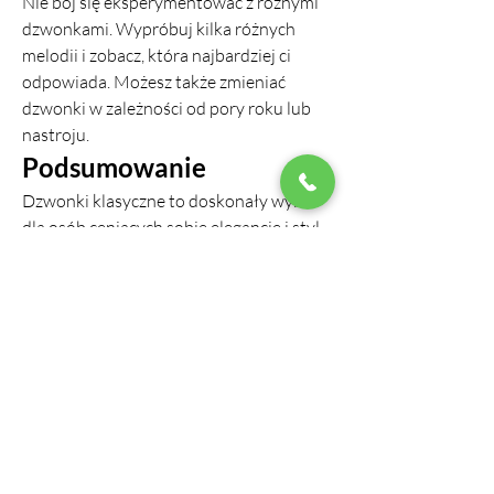
Nie bój się eksperymentować z różnymi 
dzwonkami. Wypróbuj kilka różnych 
melodii i zobacz, która najbardziej ci 
odpowiada. Możesz także zmieniać 
dzwonki w zależności od pory roku lub 
nastroju.
Podsumowanie
Dzwonki klasyczne to doskonały wybór 
dla osób ceniących sobie elegancję i styl. 
Ich uniwersalność sprawia, że pasują do 
każdej okazji, a różnorodność 
dostępnych melodii pozwala znaleźć coś 
dla siebie. Wybierając odpowiedni 
dzwonek, możemy wyrazić naszą 
osobowość i wprowadzić do 
codziennego życia odrobinę muzycznej 
magii.
0
0