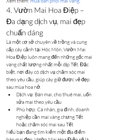
Xem thêm: 
mua bán phôi mai vàng
.
4. Vườn Mai Hoa Điệp – 
Đa dạng dịch vụ, mai đẹp 
chuẩn dáng
Là một cơ sở chuyên về trồng và cung 
cấp cây cảnh tại Hóc Môn, Vườn Mai 
Hoa Điệp luôn mang đến những gốc mai 
vàng chất lượng nhất mỗi dịp Tết. Đặc 
biệt, nơi đây có dịch vụ chăm sóc mai 
theo yêu cầu, giúp cây giữ được vẻ đẹp 
sau mùa hoa nở.
Dịch vụ: Bán mai, cho thuê mai, uốn 
sửa mai theo yêu cầu
Phù hợp: Cá nhân, gia đình, doanh 
nghiệp cần mai vàng chưng Tết 
hoặc chăm sóc mai sau Tết
Nếu bạn đang tìm kiếm một địa điểm 
bán mai đẹp, Vườn Mai Hoa Điệp sẽ là 