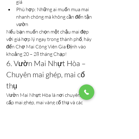
giá
Phù hợp: Những ai muốn mua mai 
nhanh chóng mà không cần đến tận 
vườn
Nếu bạn muốn chọn một chậu mai đẹp 
với giá hợp lý ngay trong thành phố, hãy 
đến Chợ Mai Công Viên Gia Định vào 
khoảng 20 – 28 tháng Chạp!
6. Vườn Mai Nhựt Hòa – 
Chuyên mai ghép, mai cổ 
thụ
Vườn Mai Nhựt Hòa là nơi chuyên cung 
cấp mai ghép, mai vàng cổ thụ và các 
giống mai đặc biệt như mai giảo Thủ 
Đức. Với kinh nghiệm lâu năm, vườn mai 
này luôn đảm bảo cây có dáng đẹp, hoa 
nở đúng dịp và được chăm sóc kỹ lưỡng 