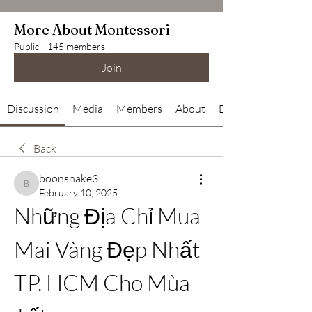
More About Montessori
Public
·
145 members
Join
Discussion
Media
Members
About
Events
Back
boonsnake3
boonsnake3
February 10, 2025
Những Địa Chỉ Mua 
Mai Vàng Đẹp Nhất 
TP. HCM Cho Mùa 