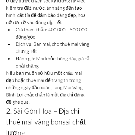
ở đây được chăm sóc kỹ lưỡng từ việc 
kiểm tra đất, nước, ánh sáng đến tạo 
hình, cắt tỉa để đảm bảo dáng đẹp, hoa 
nở rực rỡ vào đúng dịp Tết.
Giá tham khảo: 400.000 – 500.000 
đồng/gốc
Dịch vụ: Bán mai, cho thuê mai vàng 
chưng Tết
Đánh giá: Mai khỏe, bông dày, giá cả 
phải chăng
Nếu bạn muốn sở hữu một chậu mai 
đẹp hoặc thuê mai để trang trí trong 
những ngày đầu xuân, Làng Mai Vàng 
Bình Lợi chắc chắn là một địa chỉ đáng 
để ghé qua.
2. Sài Gòn Hoa – Địa chỉ 
thuê mai vàng bonsai chất 
lượng