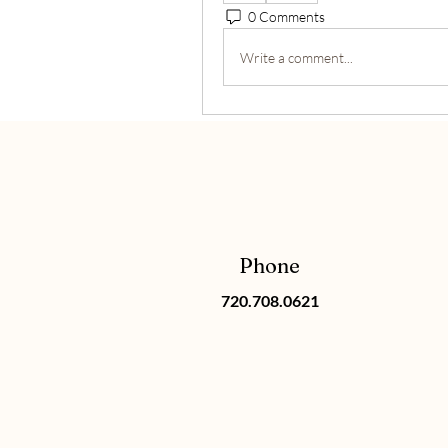
0 Comments
Write a comment...
Phone
720.708.0621