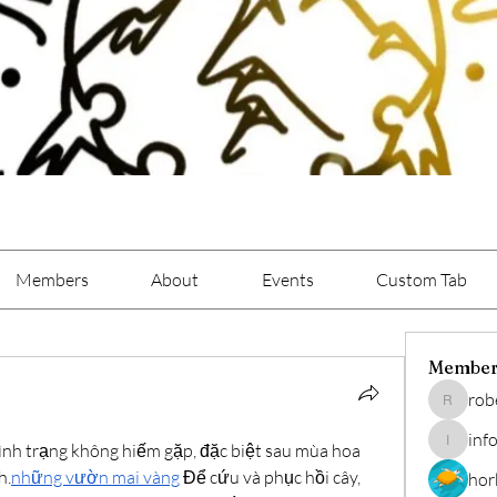
Members
About
Events
Custom Tab
Member
rob
roberto.
inf
tình trạng không hiếm gặp, đặc biệt sau mùa hoa 
info.tvac
h.
những vườn mai vàng
 Để cứu và phục hồi cây, 
hor