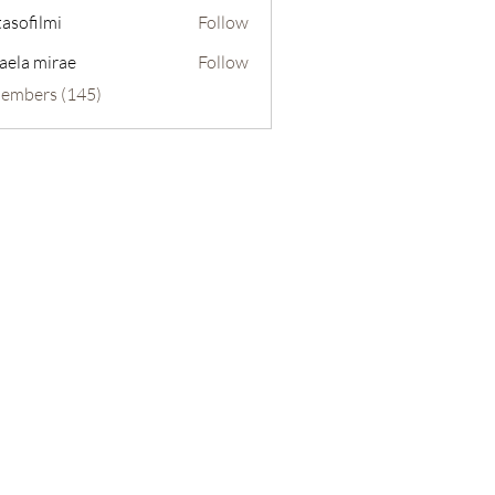
tasofilmi
Follow
lmi
aela mirae
Follow
Members (145)