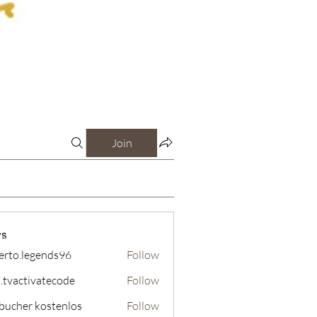
Join
s
erto.legends96
Follow
legends96
o.tvactivatecode
Follow
tivatecode
bucher kostenlos
Follow