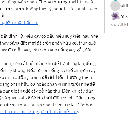
ịnh rõ nguyên nhân. Thông thường, mai bị suy là 
alti
u, tưới nước không hợp lý, hoặc bị sâu bệnh, nấm 
altitasofi
ất.
mik
ng lớn nhất bến tre
See All 
đất định kỳ. Nếu cây có dấu hiệu suy kiệt, hãy nhẹ 
thay bằng đất mới đã trộn phân hữu cơ, trùn quế 
ừa đủ mỗi ngày và tránh ánh nắng gay gắt, đặt 
cành, nên cắt bỏ phần khô để tránh lây lan, đồng 
hối hay không. Nếu rễ còn sống, có thể chuyển cây 
iàu dinh dưỡng, tránh để rễ bị tổn thương thêm.
loãng phân hữu cơ hoặc phân vi sinh tưới nhẹ để 
á dạng loãng để cây dễ hấp thu. Đến khi cây dần 
 và quan sát kỹ để kịp thời điều chỉnh. Cẩn trọng, 
óa để mai phục hồi và phát triển trở lại. Các bạn 
m thu mua mai vàng giá tốt nhất hiện nay
.