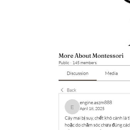
More About Montessori
Public
·
145 members
Discussion
Media
Back
engine.aszm888
April 18, 2025
engine.aszm888
Cây mai bị suy, chết khô cành là 
hoặc do chăm sóc chưa đúng các