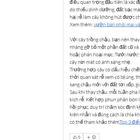
điều quan trọng đầu tiên là xác đ
do thiếu dinh dưỡng, đất bạc mà
hại rễ làm cây không hút được ch
Xem thêm: 
vườn bán phôi mai và
Với cây trồng chậu, bạn nên thay 
nhàng gỡ bỏ một phần đất cũ và 
hoặc phân hoại mục. Tưới nước v
cây nơi mát có ánh sáng nhẹ.
Trường hợp cây có dấu hiệu chết 
thời quan sát rễ xem có bị úng, t
sang chậu mới với đất tơi xốp, g
Sau khi thay chậu, mỗi tuần pha 
kích rễ. Kết hợp phun phân bón l
hồi phục, duy trì chăm sóc định kỳ
kiên nhẫn và đúng cách là chìa kh
có thể tham khảo thêm
Top 3 điể
0