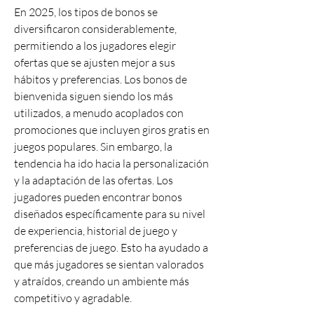
En 2025, los tipos de bonos se 
diversificaron considerablemente, 
permitiendo a los jugadores elegir 
ofertas que se ajusten mejor a sus 
hábitos y preferencias. Los bonos de 
bienvenida siguen siendo los más 
utilizados, a menudo acoplados con 
promociones que incluyen giros gratis en 
juegos populares. Sin embargo, la 
tendencia ha ido hacia la personalización 
y la adaptación de las ofertas. Los 
jugadores pueden encontrar bonos 
diseñados específicamente para su nivel 
de experiencia, historial de juego y 
preferencias de juego. Esto ha ayudado a 
que más jugadores se sientan valorados 
y atraídos, creando un ambiente más 
competitivo y agradable.