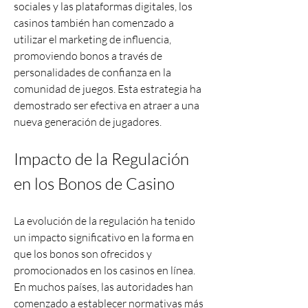
sociales y las plataformas digitales, los 
casinos también han comenzado a 
utilizar el marketing de influencia, 
promoviendo bonos a través de 
personalidades de confianza en la 
comunidad de juegos. Esta estrategia ha 
demostrado ser efectiva en atraer a una 
nueva generación de jugadores.
Impacto de la Regulación 
en los Bonos de Casino
La evolución de la regulación ha tenido 
un impacto significativo en la forma en 
que los bonos son ofrecidos y 
promocionados en los casinos en línea. 
En muchos países, las autoridades han 
comenzado a establecer normativas más 