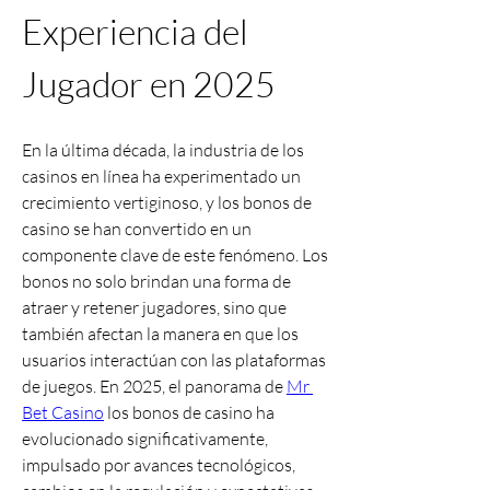
Experiencia del 
Jugador en 2025
En la última década, la industria de los 
casinos en línea ha experimentado un 
crecimiento vertiginoso, y los bonos de 
casino se han convertido en un 
componente clave de este fenómeno. Los 
bonos no solo brindan una forma de 
atraer y retener jugadores, sino que 
también afectan la manera en que los 
usuarios interactúan con las plataformas 
de juegos. En 2025, el panorama de 
Mr 
Bet Casino
 los bonos de casino ha 
evolucionado significativamente, 
impulsado por avances tecnológicos, 