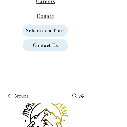
Careers
Donate
Schedule a Tour
Contact Us
Groups