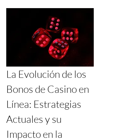
La Evolución de los 
Bonos de Casino en 
Línea: Estrategias 
Actuales y su 
Impacto en la 