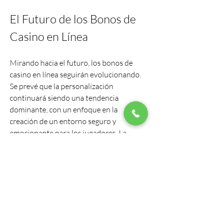
El Futuro de los Bonos de 
Casino en Línea
Mirando hacia el futuro, los bonos de 
casino en línea seguirán evolucionando. 
Se prevé que la personalización 
continuará siendo una tendencia 
dominante, con un enfoque en la 
creación de un entorno seguro y 
emocionante para los jugadores. La 
gamificación de la experiencia de bonos 
también está al alza, donde los casinos 
integran elementos de juego en el 
concepto de bonificación, permitiendo a 
los ganar casino jugadores participar en 
desafíos y misiones que les otorguen 
recompensas adicionales. Además, con la 